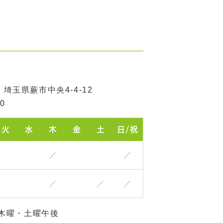
4 埼玉県蕨市中央4-4-12
50
火
水
木
金
土
日/祝
／
／
／
／
／
木曜・土曜午後