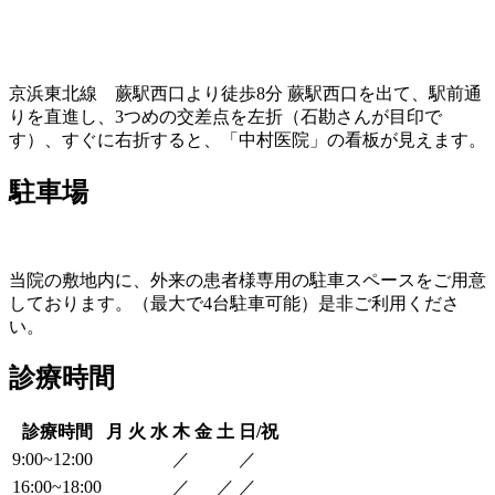
京浜東北線 蕨駅西口より徒歩8分 蕨駅西口を出て、駅前通
りを直進し、3つめの交差点を左折（石勘さんが目印で
す）、すぐに右折すると、「中村医院」の看板が見えます。
駐車場
当院の敷地内に、外来の患者様専用の駐車スペースをご用意
しております。（最大で4台駐車可能）是非ご利用くださ
い。
診療時間
診療時間
月
火
水
木
金
土
日/祝
9:00~12:00
／
／
16:00~18:00
／
／
／