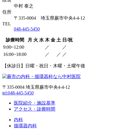
中村 泰之
住所
〒335-0004 埼玉県蕨市中央4-4-12
TEL
048-445-5450
診療時間
月
火
水
木
金
土
日/祝
9:00~12:00
／
／
16:00~18:00
／
／
／
【休診日】日曜・祝日・木曜・土曜午後
〒335-0004 埼玉県蕨市中央4-4-12
tel:048-445-5450
医院紹介・施設基準
アクセス・診療時間
内科
循環器内科