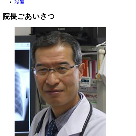
設備​
院長ごあいさつ