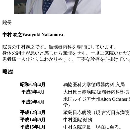
院長
中村 泰之
Yasuyuki Nakamura
院長の中村泰之です。循環器内科を専門にしています。
身体の調子が悪いと感じたら無理をせず、一度ご来院いただ
患者様一人ひとりにわかりやすく、丁寧な診療を心掛けていま
略歴
昭和62年4月
獨協医科大学循環器内科 入局​
平成8年4月
大田原日赤病院 循環器内科部長​
米国ルイジアナ州Alton Ochsner Me
平成9年4月
学）
平成12年4月
猿島日赤病院（現 古河日赤病院
平成14年9月
中村医院 勤務
平成15年1月
中村医院院長 現在に至る。