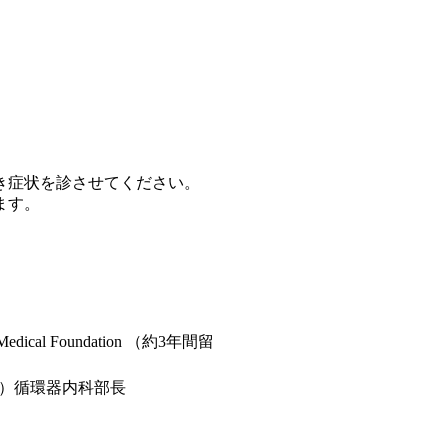
き症状を診させてください。
す。​
dical Foundation （約3年間留
）循環器内科部長​