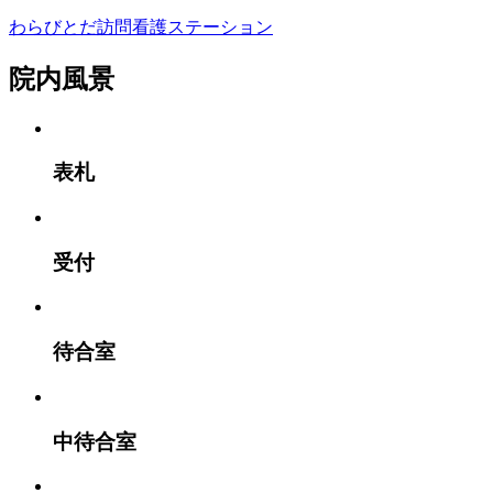
わらびとだ訪問看護ステーション​
院内風景
表札
受付​
待合室​
中待合室​