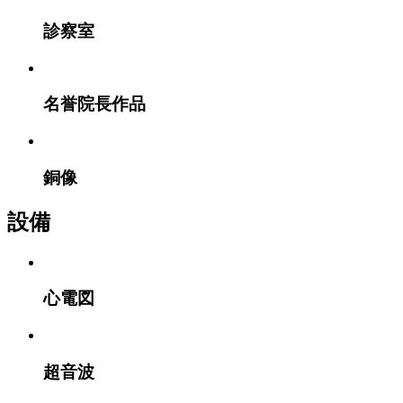
診察室​
名誉院長作品​
銅像
設備
心電図​
超音波​