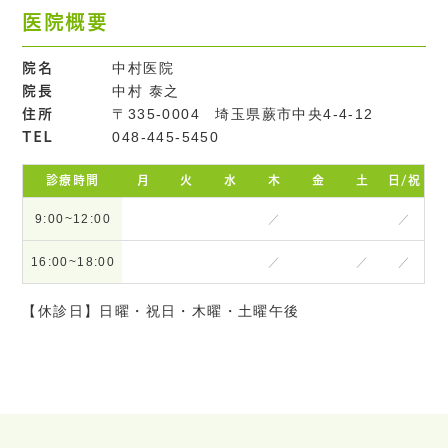
医院概要
院名
中村医院
院長
中村 泰之
住所
〒335-0004 埼玉県蕨市中央4-4-12
TEL
048-445-5450
診療時間
月
火
水
木
金
土
日/祝
9:00~12:00
／
／
16:00~18:00
／
／
／
【休診日】日曜・祝日・木曜・土曜午後