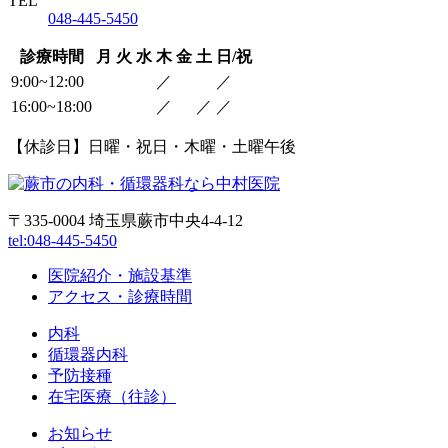
TEL
048-445-5450
診療時間
月
火
水
木
金
土
日/祝
9:00~12:00
／
／
16:00~18:00
／
／
／
【休診日】日曜・祝日・木曜・土曜午後
〒335-0004 埼玉県蕨市中央4-4-12
tel:048-445-5450
医院紹介・施設基準
アクセス・診療時間
内科
循環器内科
予防接種
在宅医療（往診）
お知らせ